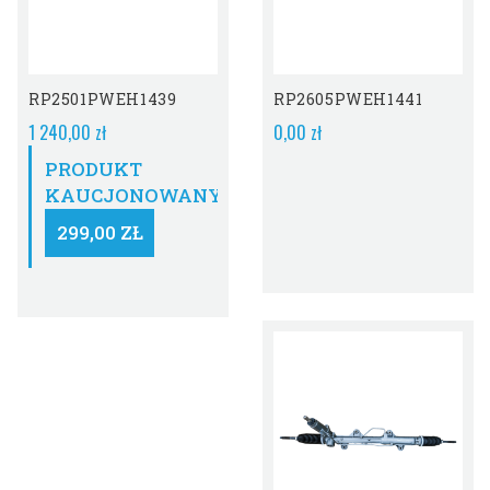
Obecnie Brak Na
Stanie
RP2501PWEH1439
RP2605PWEH1441
1 240,00 zł
0,00 zł
PRODUKT
KAUCJONOWANY:
299,00 ZŁ