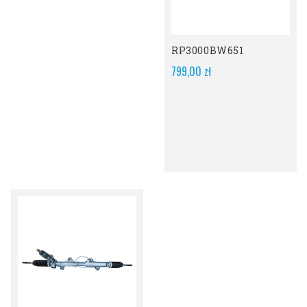
Obecnie Brak Na
Stanie
RP3000BW651
799,00 zł