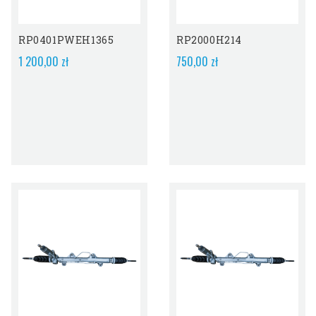
Obecnie Brak Na
Obecnie Brak Na
Stanie
Stanie
RP0401PWEH1365
RP2000H214
1 200,00 zł
750,00 zł