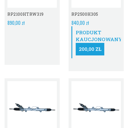
Obecnie Brak Na
Stanie
RP2100HTRW319
RP2500H305
890,00 zł
840,00 zł
PRODUKT
KAUCJONOWANY:
200,00 ZŁ