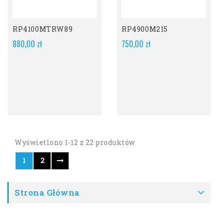
Obecnie Brak Na
Obecnie Brak Na
Stanie
Stanie
RP4100MTRW89
RP4900M215
880,00 zł
750,00 zł
Wyświetlono 1-12 z 22 produktów
1
2
Strona Główna