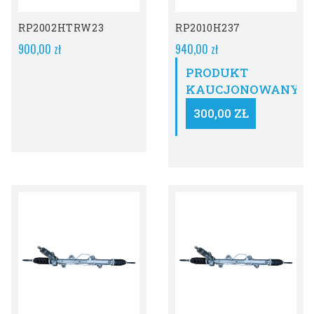
Obecnie Brak Na
Stanie
RP2002HTRW23
RP2010H237
900,00 zł
940,00 zł
PRODUKT
KAUCJONOWANY:
300,00 ZŁ