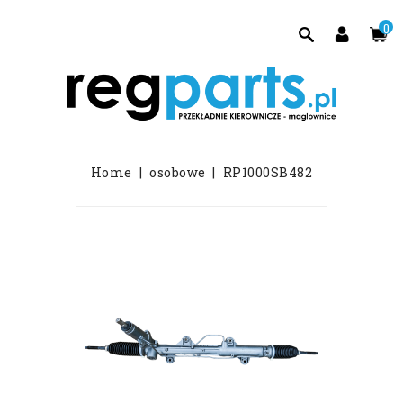
0
Home
osobowe
RP1000SB482